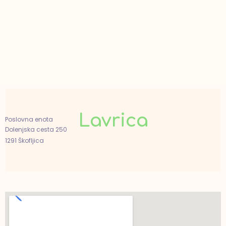
Lavrica
Poslovna enota
Dolenjska cesta 250
1291 Škofljica